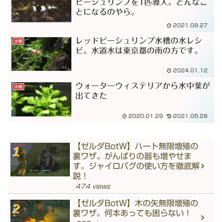
ビーシュリンプを1匹導入。どんなこ
とになるのやら。
2021.09.27
レッドビーシュリンプ水槽の水レシ
水槽
ピ。水道水は東京都の南の方です。
2024.01.12
ウォーターウィステリアから水中葉が
水槽
出てきた
2020.01.29
2021.05.28
【ゼルダBotW】ハート無限増殖の
裏ワザ。がんばりの器も増やせま
す。ジャイロバグの使い方を徹底解
説！
474 views
【ゼルダBotW】木の矢無限増殖の
裏ワザ。何本あっても困らない！