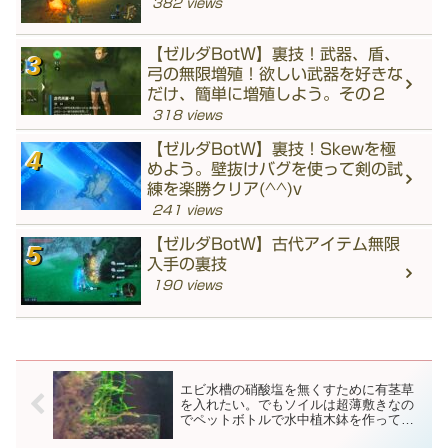
382 views
【ゼルダBotW】裏技！武器、盾、
弓の無限増殖！欲しい武器を好きな
だけ、簡単に増殖しよう。その２
318 views
【ゼルダBotW】裏技！Skewを極
めよう。壁抜けバグを使って剣の試
練を楽勝クリア(^^)v
241 views
【ゼルダBotW】古代アイテム無限
入手の裏技
190 views
エビ水槽の硝酸塩を無くすために有茎草
を入れたい。でもソイルは超薄敷きなの
でペットボトルで水中植木鉢を作ってみ
ました。グリーンロタラが育って硝酸塩