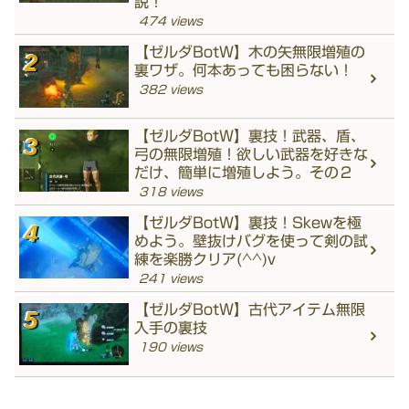
説！
474 views
【ゼルダBotW】木の矢無限増殖の
裏ワザ。何本あっても困らない！
382 views
【ゼルダBotW】裏技！武器、盾、
弓の無限増殖！欲しい武器を好きな
だけ、簡単に増殖しよう。その２
318 views
【ゼルダBotW】裏技！Skewを極
めよう。壁抜けバグを使って剣の試
練を楽勝クリア(^^)v
241 views
【ゼルダBotW】古代アイテム無限
入手の裏技
190 views