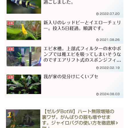
過ごしました。
2022.07.20
新入りのレッドビーとイエローチェリ
水槽
ー。投入5日経過。順調です。
2021.08.26
エビ水槽。上部式フィルターの水中ポ
水槽
ンプでは稚エビを吸ってしまいそうな
のですエアリフト式のスポンジフィル
ターに改造しました。
2022.02.19
我が家の見分けにくいブセ
水槽
2024.08.03
【ゼルダBotW】ハート無限増殖の
裏ワザ。がんばりの器も増やせま
す。ジャイロバグの使い方を徹底解