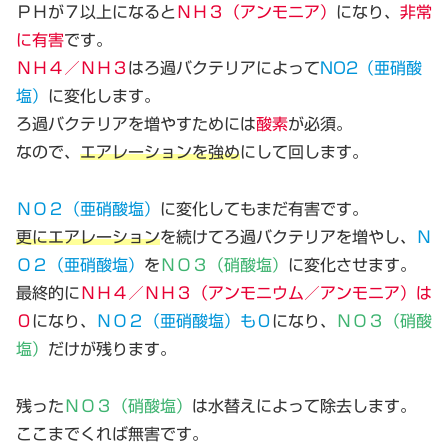
ＰＨが７以上になると
ＮＨ３（アンモニア）
になり、
非常
に有害
です。
ＮＨ４／ＮＨ３
は
ろ過バクテリア
によって
NO2（亜硝酸
塩）
に変化します。
ろ過バクテリアを増やすためには
酸素
が必須。
なので、
エアレーションを強め
にして回します。
ＮＯ２（亜硝酸塩）
に変化してもまだ有害です。
更にエアレーション
を続けて
ろ過バクテリア
を増やし、
Ｎ
Ｏ２（亜硝酸塩）
を
ＮＯ３（硝酸塩）
に変化させます。
最終的に
ＮＨ４／ＮＨ３（アンモニウム／アンモニア）は
０
になり、
ＮＯ２（亜硝酸塩）も０
になり、
ＮＯ３（硝酸
塩）
だけが残ります。
残った
ＮＯ３（硝酸塩）
は水替えによって除去します。
ここまでくれば無害です。