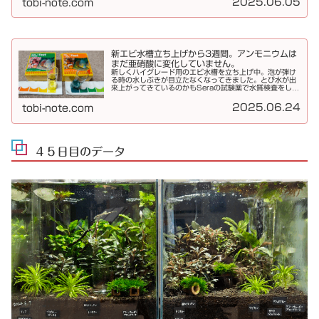
2025.06.05
tobi-note.com
新エビ水槽立ち上げから3週間。アンモニウムは
まだ亜硝酸に変化していません。
新しくハイグレード用のエビ水槽を立ち上げ中。泡が弾け
る時の水しぶきが目立たなくなってきました。とび水が出
来上がってきているのかもSeraの試験薬で水質検査をしま
す。NH4／NH3はまだまだMAXエアレーションを続けて
いるので多少はNO2に変...
2025.06.24
tobi-note.com
４５日目のデータ