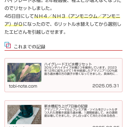
ハイグレード水槽。2年経過後、稚エビが増えなくなった
のでリセットしました。
45日目にして
ＮＨ４／ＮＨ３（アンモニウム／アンモニ
ア）が０
になったので、6リットル水替えしてから選別し
たエビさんを引越しさせます。
これまでの記録
ハイグレードエビ水槽リセット
30センチハイタイプ水槽2つを維持しています。2023
年12月に起ち上げて1年半経過したアマゾニア100％底
面ろ過水槽の方の調子が悪くなってきました。具体的に言
うと、稚エビが居なくなった水草が白っぽくなった水草の
葉脈が見えるようになってきた...
2025.05.31
tobi-note.com
新水槽起ち上げ7日後の記録
アマゾニアノーマルとプレミア黒・ソイルを2リットルず
つ入れた厚敷き底面ろ過水槽。1週間経過して、水の透明
度は増してきました。少し白っぽくて冷たさのある色合
い。初期はアンモニウム発生1週間後の計測でアンモニウ
ムがMAXでした。現在PH6なので...