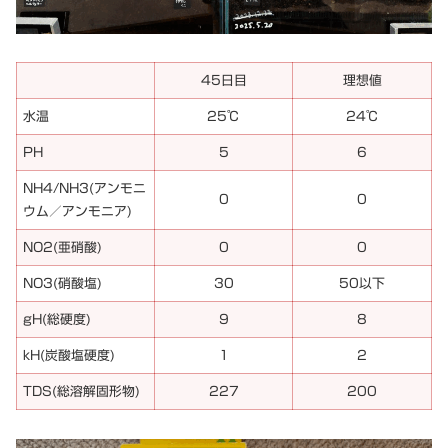
45日目
理想値
水温
25℃
24℃
PH
5
6
NH4/NH3(アンモニ
0
0
ウム／アンモニア)
NO2(亜硝酸)
0
0
NO3(硝酸塩)
30
50以下
gH(総硬度)
9
8
kH(炭酸塩硬度)
1
2
TDS(総溶解固形物)
227
200