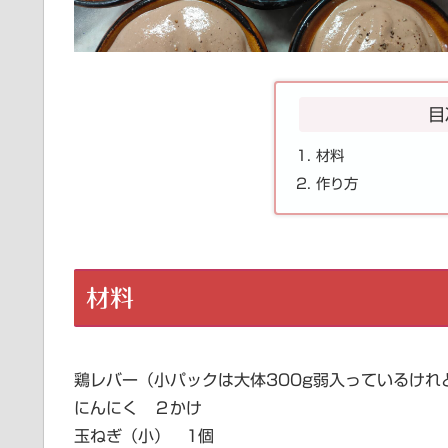
目
材料
作り方
材料
鶏レバー（小パックは大体300g弱入っているけれど
にんにく ２かけ
玉ねぎ（小） 1個