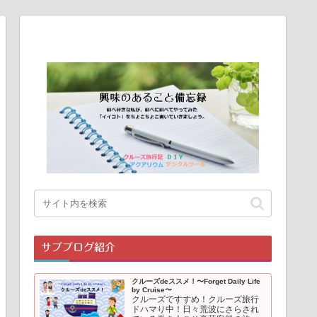
サブブログ紹介
クルーズdeススメ！〜Forget Daily Life
by Cruise〜
クルーズですすめ！クルーズ旅行
ドハマり中！日々荒波にさらされ