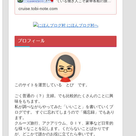
ている働き人こそ豪華客船の旅を
するべきです。日常から解き放た
cruise.tobi-note.com
れて英気を養い、陸での生活を頑
張る糧にしましょう。意外にお手
軽、とってもラクチン。美味し
く、楽しく、ゆったりと。見聞を
広…
プロフィール
このサイトを運営している とび です。
ごく普通の（？）主婦。でも比較的たくさんのことに興
味をもちます。
私が調べながらやってみた「いいこと」を書いていくブ
ログです。 すぐに忘れてしまうので「備忘録」でもあり
ます。
クルーズ旅行、アクアリウム、ＤＩＹ、家事など日常的
な様々なことを記します。くだらないことばかりです
が、どこかで誰かのお役に立てたら幸いです。