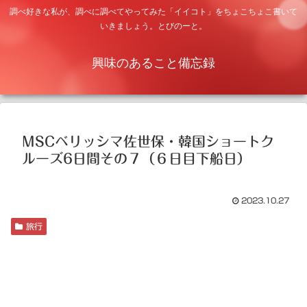
調べ好きな私が、調べに調べてやってみた「イイコト」をちょこちょこ書いて
いきましょう。とびのーと。
興味のあること備忘録
MSCベリッシマ佐世保・韓国ショートク
ルーズ6日間その７（６日目下船日）
2023.10.27
旅行