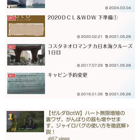
2024.03.04
2020ＤＣＬ＆ＷＤＷ 下準備①
旅行
2020.02.21
2021.05.28
コスタネオロマンチカ日本海クルーズ
旅行
1日目
2017.07.29
2021.05.28
キャビン予約変更
旅行
2016.01.06
2021.05.28
【ゼルダBotW】ハート無限増殖の
裏ワザ。がんばりの器も増やせま
す。ジャイロバグの使い方を徹底解
説！
487 views