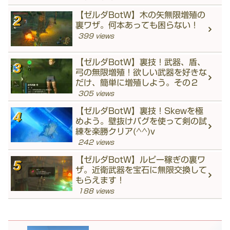
【ゼルダBotW】木の矢無限増殖の
裏ワザ。何本あっても困らない！
399 views
【ゼルダBotW】裏技！武器、盾、
弓の無限増殖！欲しい武器を好きな
だけ、簡単に増殖しよう。その２
305 views
【ゼルダBotW】裏技！Skewを極
めよう。壁抜けバグを使って剣の試
練を楽勝クリア(^^)v
242 views
【ゼルダBotW】ルピー稼ぎの裏ワ
ザ。近衛武器を宝石に無限交換して
もらえます！
188 views