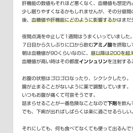
肝機能の数値もそれほど悪くなく、血糖値も想定内
少し眠りやすくなるかもしれませんが、その分昼間
後、
血糖値や肝機能にどのように影響するか
はまだ
夜間点滴を中止して1週間はうまくいっていました
７日目から久しぶりに口から飲む
アミノ酸
を摂取し
朝は血糖値が90くらいなのに、
昼以降は200を超
血糖値が高い時はその都度
インシュリン
を注射する
お腹の状態はゴロゴロなったり、シクシクしたり。
腸が止まることがないように薬で調整しています。
いつもお腹が痛くて可哀そうです。
詰まらせることが一番危険なことなので
下剤
を飲ん
でも、下痢が出ればしばらくは楽に過ごせるらしい。(-
それにしても、何も食べてなくても便って出るんで