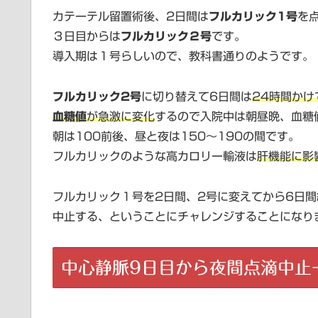
カテーテル留置術後、2日間は
フルカリック1号
を
３日目からは
フルカリック２号
です。
導入期は１号らしいので、教科書通りのようです。
フルカリック2号
に切り替えて6日間は
24時間かけ
血糖値
が急激に変化
するので入院中は朝昼晩、血糖
朝は100前後、昼と夜は150～190の間です。
フルカリックのような高カロリー輸液は
肝機能に影
フルカリック１号を2日間、2号に変えてから6日
中止する、ということにチャレンジすることになり
中心静脈9日目から夜間点滴中止