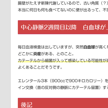
腸壁がたえず新陳代謝しているので、古い角質（？
本当に何日も何も食べてないのに便が出るって、不
中心静脈2週間目以降 白血球が
毎日血液検査は出していますが、突然
白血球
が高く
どこかに
炎症
がある、とのこと。
カテーテルから細菌が入って感染している可能性が
よくあることだそうです。
エレンタール3本（900ccで900キロカロリー
イン交換（首の反対側の静脈にカテーテル留置）す
後記