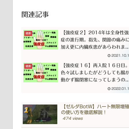
関連記事
【強皮症２】2014年は全身性
健康
症の進行期。指先、関節の痛み
加え更に内臓疾患があらわれま
た。体重は一気に2３キロ減。大
2021.10.
です。
【強皮症１６】再入院１６日目
健康
色々試しましたがどうしても腸
動かず腸閉塞になってしまうの
中心静脈カテーテルを内頸静脈
2022.01.
入れる手術をしました。今後は
心静脈から栄養を点滴で入れま
【ゼルダBotW】ハート無限増
す。
の使い方を徹底解説！
474 views