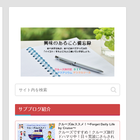
サブブログ紹介
クルーズdeススメ！〜Forget Daily Life
by Cruise〜
クルーズですすめ！クルーズ旅行
ドハマり中！日々荒波にさらされ