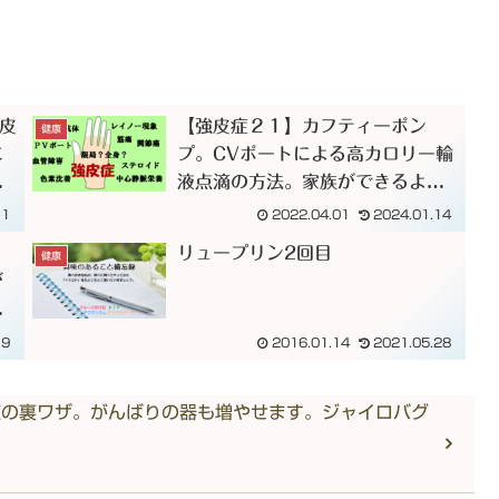
強皮
【強皮症２１】カフティーポン
健康
に
プ。CVポートによる高カロリー輸
し
液点滴の方法。家族ができるよう
変
に一人10回練習します！
11
2022.04.01
2024.01.14
。
リュープリン2回目
健康
が
で
に
19
2016.01.14
2021.05.28
中
殖の裏ワザ。がんばりの器も増やせます。ジャイロバグ