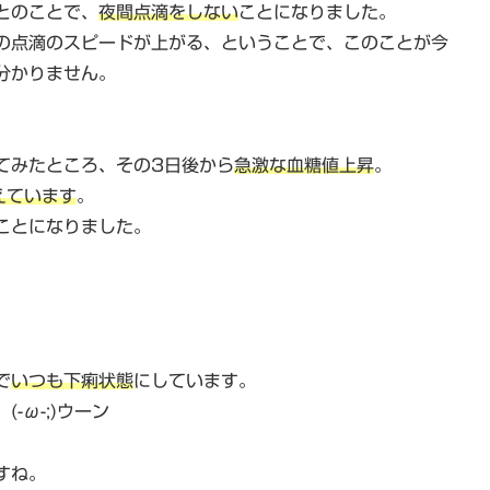
とのことで、
夜間点滴をしない
ことになりました。
の点滴のスピードが上がる、ということで、このことが今
分かりません。
。
てみたところ、その3日後から
急激な血糖値上昇
。
えています
。
ことになりました。
で
いつも下痢状態
にしています。
ω-;)ウーン
すね。