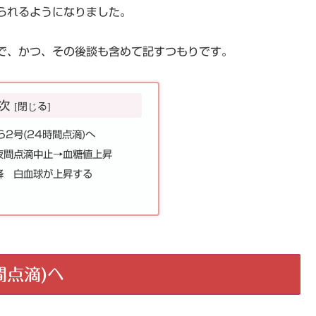
られるようになりました。
で、かつ、その後談も含めて記すつもりです。
次
2号(24時間点滴)へ
夜間点滴中止→血糖値上昇
降 白血球が上昇する
間点滴)へ