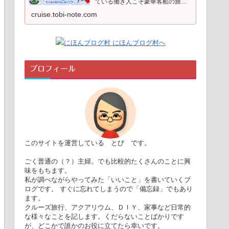
ている働き人こそ豪華客船の旅を
するべきです。日常から解き放た
cruise.tobi-note.com
れて英気を養い、陸での生活を頑
張る糧にしましょう。意外にお手
軽、とってもラクチン。美味し
く、楽しく、ゆったりと。見聞を
広…
プロフィール
このサイトを運営している とび です。
ごく普通の（？）主婦。でも比較的たくさんのことに興
味をもちます。
私が調べながらやってみた「いいこと」を書いていくブ
ログです。 すぐに忘れてしまうので「備忘録」でもあり
ます。
クルーズ旅行、アクアリウム、ＤＩＹ、家事など日常的
な様々なことを記します。くだらないことばかりです
が、どこかで誰かのお役に立てたら幸いです。