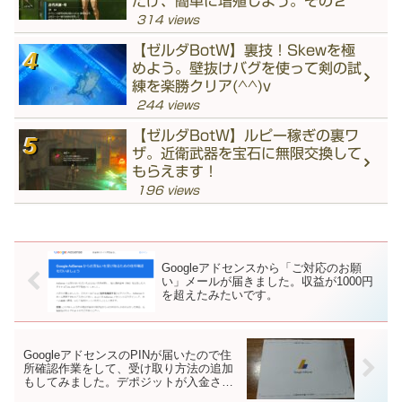
だけ、簡単に増殖しよう。その２
314 views
【ゼルダBotW】裏技！Skewを極
めよう。壁抜けバグを使って剣の試
練を楽勝クリア(^^)v
244 views
【ゼルダBotW】ルピー稼ぎの裏ワ
ザ。近衛武器を宝石に無限交換して
もらえます！
196 views
Googleアドセンスから「ご対応のお願
い」メールが届きました。収益が1000円
を超えたみたいです。
GoogleアドセンスのPINが届いたので住
所確認作業をして、受け取り方法の追加
もしてみました。デポジットが入金され
て口座確認もできたので収益受け取りに