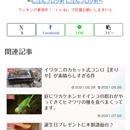
ランキング参加中！「いいね」で応援お願いします(^^)/
X
Facebook
LINE
コピー
関連記事
イワタニのカセット式コンロ【炙り
日記
や】が素晴らしすぎる件
2021.05.08
2021.05.26
庭にワカケホンセイインコの群れがや
日記
ってきてヒマワリの種を食べまくって
ます。
2021.07.02
誕生日プレゼントに木製譜面台♪
日記