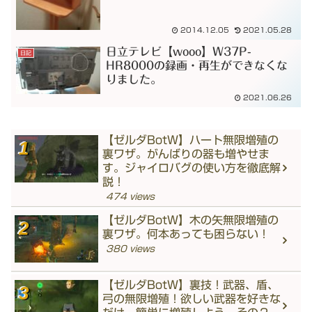
2014.12.05
2021.05.28
日立テレビ【wooo】W37P-
日記
HR8000の録画・再生ができなくな
りました。
2021.06.26
【ゼルダBotW】ハート無限増殖の
裏ワザ。がんばりの器も増やせま
す。ジャイロバグの使い方を徹底解
説！
474 views
【ゼルダBotW】木の矢無限増殖の
裏ワザ。何本あっても困らない！
380 views
【ゼルダBotW】裏技！武器、盾、
弓の無限増殖！欲しい武器を好きな