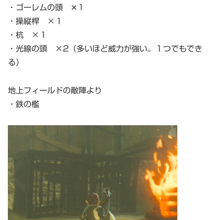
・ゴーレムの頭 ✕１
・操縦桿 ×１
・杭 ×１
・光線の頭 ×2（多いほど威力が強い。１つでもでき
る）
地上フィールドの敵陣より
・鉄の檻