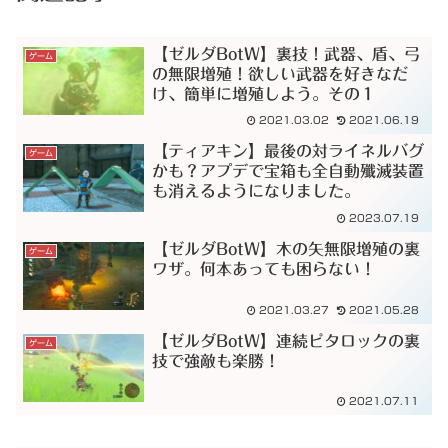
【ゼルダBotW】裏技！武器、盾、弓
ゲーム
の無限増殖！欲しい武器を好きなだ
け、簡単に増殖しよう。その１
2021.03.02
2021.06.19
【ティアキン】最後の対ライネルバグ
ゲーム
かも？アプデで宝箱も全自動殲滅装置
も消えるようになりました。
2023.07.19
【ゼルダBotW】木の矢無限増殖の裏
ゲーム
ワザ。何本あっても困らない！
2021.03.27
2021.05.28
【ゼルダBotW】連続ピタロックの裏
ゲーム
技で強敵も楽勝！
2021.07.11