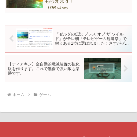
もらえます！
196 views
「ゼルダの伝説 ブレス オブ ザ ワイル
ド」がテレ朝「テレビゲーム総選挙」で
栄えある1位に選ばれました！さすがゼル
ダ！やっぱりゼルダ！おかげさまで私の
ブログ（裏ワザ紹介）もPVがうなぎ上り
です(^^)v
【ティアキン】全自動的殲滅装置の強化
版を作ります。これで無傷で強い敵も楽
勝です。
ホーム
ゲーム