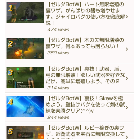
【ゼルダBotW】ハート無限増殖の
裏ワザ。がんばりの器も増やせま
す。ジャイロバグの使い方を徹底解
説！
474 views
【ゼルダBotW】木の矢無限増殖の
裏ワザ。何本あっても困らない！
380 views
【ゼルダBotW】裏技！武器、盾、
弓の無限増殖！欲しい武器を好きな
だけ、簡単に増殖しよう。その２
314 views
【ゼルダBotW】裏技！Skewを極
めよう。壁抜けバグを使って剣の試
練を楽勝クリア(^^)v
244 views
【ゼルダBotW】ルピー稼ぎの裏ワ
ザ。近衛武器を宝石に無限交換して