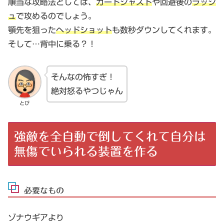
順当な攻略法としては、
ガードジャスト
や回避後の
ラッシ
ュ
で攻めるのでしょう。
顎先を狙った
ヘッドショット
も数秒ダウンしてくれます。
そして…背中に乗る？！
そんなの怖すぎ！
絶対怒るやつじゃん
とび
強敵を全自動で倒してくれて自分は
無傷でいられる装置を作る
必要なもの
ゾナウギアより