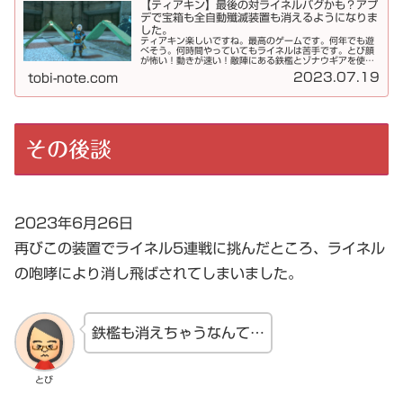
【ティアキン】最後の対ライネルバグかも？アプ
デで宝箱も全自動殲滅装置も消えるようになりま
した。
ティアキン楽しいですね。最高のゲームです。何年でも遊
べそう。何時間やっていてもライネルは苦手です。とび顔
が怖い！動きが速い！敵陣にある鉄檻とゾナウギアを使っ
た「全自動殲滅装置」を紹介しましたが、こちらはアップ
2023.07.19
tobi-note.com
デートによってライネルには効果が...
その後談
2023年6月26日
再びこの装置でライネル5連戦に挑んだところ、ライネル
の咆哮により消し飛ばされてしまいました。
鉄檻も消えちゃうなんて…
とび