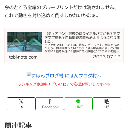
今のところ宝箱のブループリントだけは消されません。
これで動きを封じ込めて倒すしかないかなぁ。
【ティアキン】最後の対ライネルバグかも？アプ
デで宝箱も全自動殲滅装置も消えるようになりま
した。
ティアキン楽しいですね。最高のゲームです。何年でも遊
べそう。何時間やっていてもライネルは苦手です。とび顔
が怖い！動きが速い！敵陣にある鉄檻とゾナウギアを使っ
た「全自動殲滅装置」を紹介しましたが、こちらはアップ
2023.07.19
tobi-note.com
デートによってライネルには効果が...
ランキング参加中！「いいね」で応援お願いします(^^)/
X
Facebook
LINE
コピー
関連記事