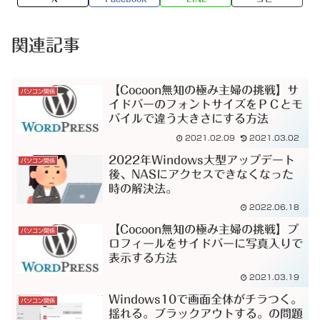
関連記事
【Cocoon無知の極み主婦の挑戦】サ
パソコン関係
イドバーのフォントサイズをＰＣとモ
バイルで違う大きさにする方法
2021.02.09
2021.03.02
2022年Windows大型アップデート
パソコン関係
後、NASにアクセスできなくなった
時の解決法。
2022.06.18
【Cocoon無知の極み主婦の挑戦】プ
パソコン関係
ロフィールをサイドバーに写真入りで
表示する方法
2021.03.19
Windows10で画面全体がチラつく。
パソコン関係
揺れる。ブラックアウトする。の問題