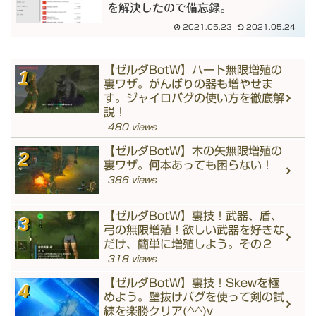
を解決したので備忘録。
2021.05.23
2021.05.24
【ゼルダBotW】ハート無限増殖の
裏ワザ。がんばりの器も増やせま
す。ジャイロバグの使い方を徹底解
説！
480 views
【ゼルダBotW】木の矢無限増殖の
裏ワザ。何本あっても困らない！
386 views
【ゼルダBotW】裏技！武器、盾、
弓の無限増殖！欲しい武器を好きな
だけ、簡単に増殖しよう。その２
318 views
【ゼルダBotW】裏技！Skewを極
めよう。壁抜けバグを使って剣の試
練を楽勝クリア(^^)v