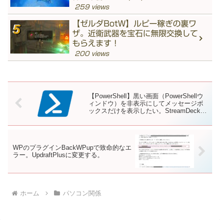
259 views
【ゼルダBotW】ルピー稼ぎの裏ワ
ザ。近衛武器を宝石に無限交換して
もらえます！
200 views
【PowerShell】黒い画面（PowerShellウ
ィンドウ）を非表示にしてメッセージボ
ックスだけを表示したい。StreamDeckと
の兼ね合いもあって結構苦労しました。
WPのプラグインBackWPupで致命的なエ
ラー。UpdraftPlusに変更する。
ホーム
パソコン関係