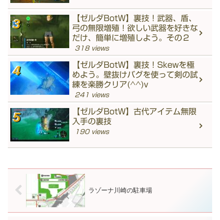
【ゼルダBotW】裏技！武器、盾、
弓の無限増殖！欲しい武器を好きな
だけ、簡単に増殖しよう。その２
318 views
【ゼルダBotW】裏技！Skewを極
めよう。壁抜けバグを使って剣の試
練を楽勝クリア(^^)v
241 views
【ゼルダBotW】古代アイテム無限
入手の裏技
190 views
ラゾーナ川崎の駐車場