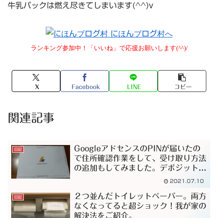
牛乳パックは燃え尽きてしまいます(^^)v
ランキング参加中！「いいね」で応援お願いします(^^)/
X
Facebook
LINE
コピー
関連記事
GoogleアドセンスのPINが届いたの
日記
で住所確認作業をして、受け取り方法
の追加もしてみました。デポジットが
入金されて口座確認もできたので収益
2021.07.10
受け取りに向けて準備万端です。
２つ並んだトイレットペーパー。両方
日記
なくなってると超ショック！我が家の
解決法をご紹介。