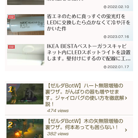
2022.02.10
省エネのために真っすぐの蛍光灯を
日記
LEDに交換したら点かなくて冷や汗を
かいた件
2023.07.16
IKEA BESTAベストーガラスキャビ
日記
ネット内にLEDスポットライトを設置
します。壁付けにするので配線に工夫
が必要です。
2022.01.17
【ゼルダBotW】ハート無限増殖の
裏ワザ。がんばりの器も増やせま
す。ジャイロバグの使い方を徹底解
説！
474 views
【ゼルダBotW】木の矢無限増殖の
裏ワザ。何本あっても困らない！
382 views