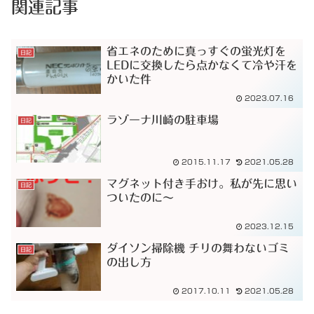
関連記事
省エネのために真っすぐの蛍光灯を
日記
LEDに交換したら点かなくて冷や汗を
かいた件
2023.07.16
ラゾーナ川崎の駐車場
日記
2015.11.17
2021.05.28
マグネット付き手おけ。私が先に思い
日記
ついたのに～
2023.12.15
ダイソン掃除機 チリの舞わないゴミ
日記
の出し方
2017.10.11
2021.05.28