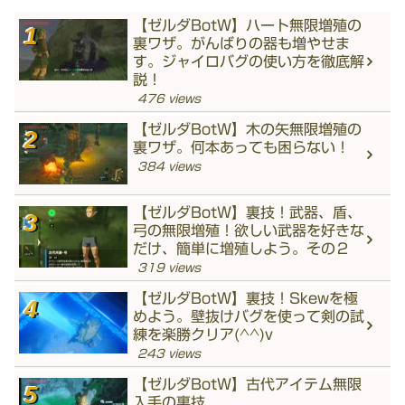
【ゼルダBotW】ハート無限増殖の
裏ワザ。がんばりの器も増やせま
す。ジャイロバグの使い方を徹底解
説！
476 views
【ゼルダBotW】木の矢無限増殖の
裏ワザ。何本あっても困らない！
384 views
【ゼルダBotW】裏技！武器、盾、
弓の無限増殖！欲しい武器を好きな
だけ、簡単に増殖しよう。その２
319 views
【ゼルダBotW】裏技！Skewを極
めよう。壁抜けバグを使って剣の試
練を楽勝クリア(^^)v
243 views
【ゼルダBotW】古代アイテム無限
入手の裏技