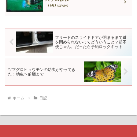
190 views
フリードのスライドドアが閉まるまで鍵
を閉められないってどういうこと？超不
便じゃん。だったら予約ロックキットを
取り付けてみましょう。その３（スライ
ドドアのサイドステップ内で行う作業と
テスト）
ツマグロヒョウモンの幼虫がやってき
た！幼虫〜前蛹まで
ホーム
日記