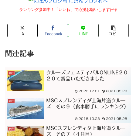
ランキング参加中！「いいね」で応援お願いします(^^)/
X
Facebook
LINE
コピー
関連記事
クルーズフェスティバルONLINE２０
旅行
２０で賞品いただきました
2020.12.01
2021.05.28
MSCスプレンディダ上海片道クルー
旅行
ズ その９（食事勝手にランキング）
2018.10.23
2021.05.28
MSCスプレンディダ上海片道クルー
旅行
ズ その７（４日目）