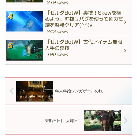
319 views
【ゼルダBotW】裏技！Skewを極
めよう。壁抜けバグを使って剣の試
練を楽勝クリア(^^)v
243 views
【ゼルダBotW】古代アイテム無限
入手の裏技
190 views
年末年始シンガポールの旅
乗船三日目 大晦日！