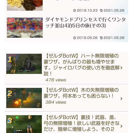
2018.10.23
2021.05.28
ダイヤモンドプリンセスで行くワンタ
旅行
ッチ釜山4泊5日の旅(その3)
2016.05.06
2021.05.28
【ゼルダBotW】ハート無限増殖の
裏ワザ。がんばりの器も増やせま
す。ジャイロバグの使い方を徹底解
説！
476 views
【ゼルダBotW】木の矢無限増殖の
裏ワザ。何本あっても困らない！
384 views
【ゼルダBotW】裏技！武器、盾、
弓の無限増殖！欲しい武器を好きな
だけ、簡単に増殖しよう。その２